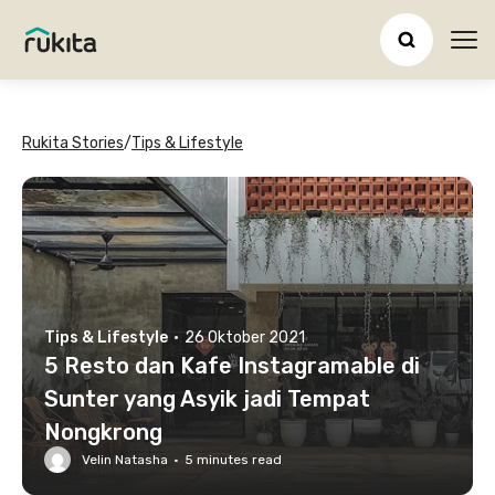
Ope
Rukita Stories
/
Tips & Lifestyle
Tips & Lifestyle
·
26 Oktober 2021
5 Resto dan Kafe Instagramable di
Sunter yang Asyik jadi Tempat
Nongkrong
Velin Natasha
·
5
minutes read