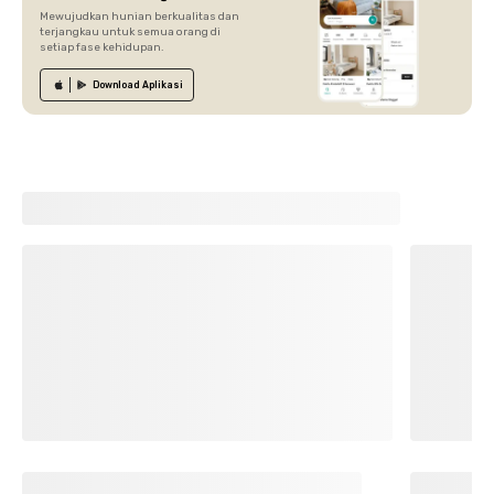
Mewujudkan hunian berkualitas dan
terjangkau untuk semua orang di
setiap fase kehidupan.
Download
Aplikasi