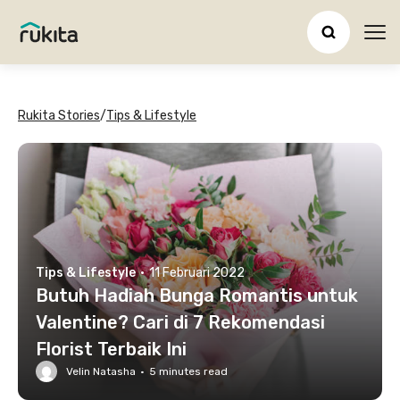
Ope
Rukita Stories
/
Tips & Lifestyle
Tips & Lifestyle
·
11 Februari 2022
Butuh Hadiah Bunga Romantis untuk
Valentine? Cari di 7 Rekomendasi
Florist Terbaik Ini
Velin Natasha
·
5
minutes read