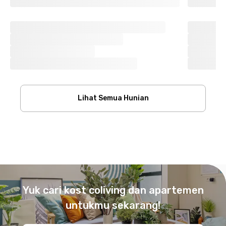
Lihat Semua Hunian
Footer
Yuk cari kost coliving dan apartemen
untukmu sekarang!