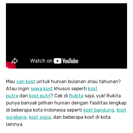
Mau
cari kost
untuk hunian bulanan atau tahunan?
Atau ingin
sewa kost
khusus seperti
kost
putra
dan
kost putri
? Cek di
Rukita
saja, yuk! Rukita
punya banyak pilihan hunian dengan fasilitas lengkap
di beberapa kota Indonesia seperti
kost bandung
,
kost
surabaya
,
kost jogja
, dan beberapa kost di kota
lainnya.