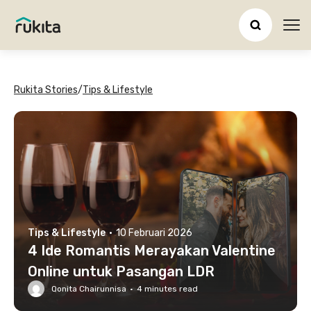
Ope
Rukita Stories
/
Tips & Lifestyle
Tips & Lifestyle
·
10 Februari 2026
4 Ide Romantis Merayakan Valentine
Online untuk Pasangan LDR
Qonita Chairunnisa
·
4
minutes read