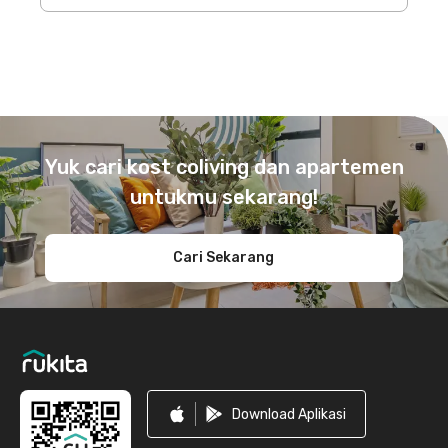
Footer
Yuk cari kost coliving dan apartemen
untukmu sekarang!
Cari Sekarang
Download Aplikasi