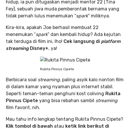
hidup, ia pun ditugaskan menjadi mentor 22 (Tina
Fey), sebuah jiwa muda pemberontak bernama yang
tidak pernah lulus menemukan “
spark
” miliknya.
Kira-kira, apakah Joe berhasil membuat 22
menemukan “
spark
” dan kembali hidup? Ada kejutan
tak terduga di film ini, lho!
Cek langsung di
platform
streaming
Disney+
, ya!
Rukita Pinnus Cipete
Berbicara soal
streaming
, paling asyik kalo nonton film
di dalam kamar yang nyaman plus internet stabil.
Seperti teman-teman penghuni kost coliving
Rukita
Pinnus Cipete
yang bisa rebahan sambil
streaming
film favorit, nih.
Mau tahu info lengkap tentang Rukita Pinnus Cipete?
Klik tombol di bawah
atau
ketik link berikut di