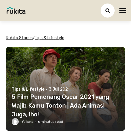
Ope
Rukita Stories
/
Tips & Lifestyle
Tips & Lifestyle
·
3 Juli 2021
5 Film Pemenang Oscar 2021 yang
Wajib Kamu Tonton | Ada Animasi
Juga, lho!
Yuliana
·
6
minutes read