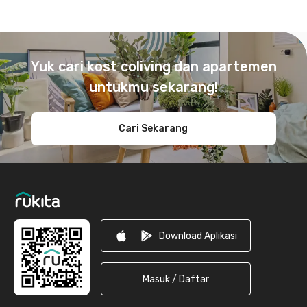
Footer
Yuk cari kost coliving dan apartemen
untukmu sekarang!
Cari Sekarang
Download Aplikasi
Masuk / Daftar