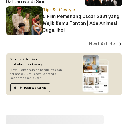
Daftarnya di Sini
Tips & Lifestyle
5 Film Pemenang Oscar 2021 yang
Wajib Kamu Tonton | Ada Animasi
Juga, lho!
Next Article
Yuk cari Hunian
untukmu sekarang!
Mewujudkan hunian berkualitas dan
terjangkau untuk semua orang di
setiap fase kehidupan.
Download
Aplikasi