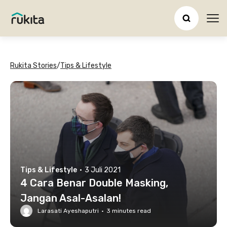
Ope
Rukita Stories
/
Tips & Lifestyle
Tips & Lifestyle
·
3 Juli 2021
4 Cara Benar Double Masking,
Jangan Asal-Asalan!
Larasati Ayeshaputri
·
3
minutes read