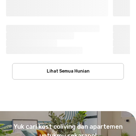
Lihat Semua Hunian
Footer
Yuk cari kost coliving dan apartemen
untukmu sekarang!