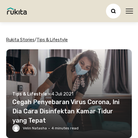
Ope
Rukita Stories
/
Tips & Lifestyle
Tips & Lifestyle
·
4 Juli 2021
Cegah Penyebaran Virus Corona, Ini
Dia Cara Disinfektan Kamar Tidur
yang Tepat
Velin Natasha
·
4
minutes read