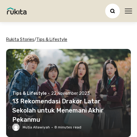
Ope
Rukita Stories
/
Tips & Lifestyle
Tips & Lifestyle
·
22 November 2023
13 Rekomendasi Drakor Latar
Sekolah untuk Menemani Akhir
Pekanmu
Mutia Allawiyah
·
8
minutes read