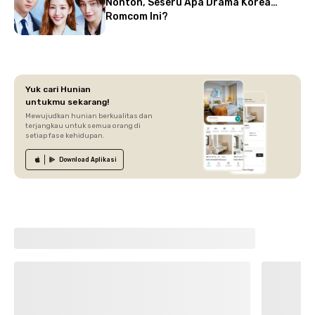
Nonton, Seseru Apa Drama Korea
Romcom Ini?
Yuk cari Hunian
untukmu sekarang!
Mewujudkan hunian berkualitas dan
terjangkau untuk semua orang di
setiap fase kehidupan.
Download
Aplikasi