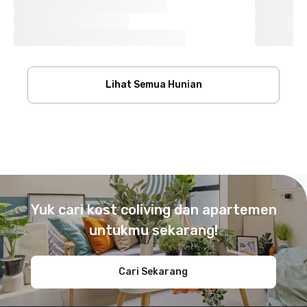
Lihat Semua Hunian
Footer
Yuk cari kost coliving dan apartemen
untukmu sekarang!
Cari Sekarang