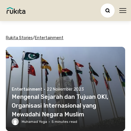
Ope
Rukita Stories
/
Entertainment
Entertainment
·
22 November 2023
Mengenal Sejarah dan Tujuan OKI,
Organisasi Internasional yang
Mewadahi Negara Muslim
Muhamad Yoga
·
5
minutes read