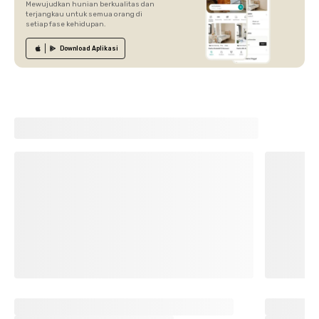
Mewujudkan hunian berkualitas dan
terjangkau untuk semua orang di
setiap fase kehidupan.
Download
Aplikasi