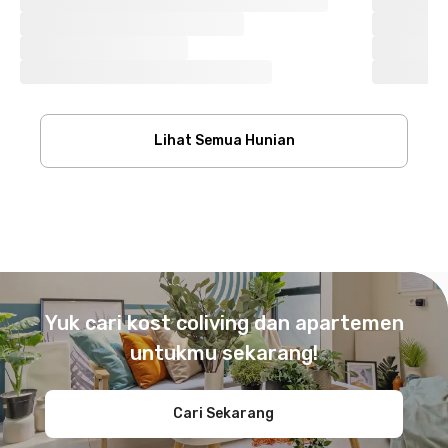
Lihat Semua Hunian
Footer
Yuk cari kost coliving dan apartemen
untukmu sekarang!
Cari Sekarang