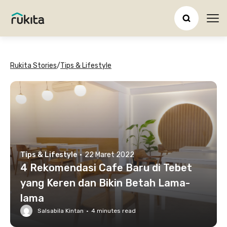
Ope
Rukita Stories
/
Tips & Lifestyle
Tips & Lifestyle
·
22 Maret 2022
4 Rekomendasi Cafe Baru di Tebet
yang Keren dan Bikin Betah Lama-
lama
Salsabila Kintan
·
4
minutes read