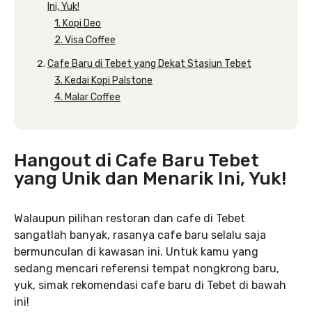
Ini, Yuk!
1. Kopi Deo
2. Visa Coffee
Cafe Baru di Tebet yang Dekat Stasiun Tebet
3. Kedai Kopi Palstone
4. Malar Coffee
Hangout di Cafe Baru Tebet
yang Unik dan Menarik Ini, Yuk!
Walaupun pilihan restoran dan cafe di Tebet
sangatlah banyak, rasanya cafe baru selalu saja
bermunculan di kawasan ini. Untuk kamu yang
sedang mencari referensi tempat nongkrong baru,
yuk, simak rekomendasi cafe baru di Tebet di bawah
ini!