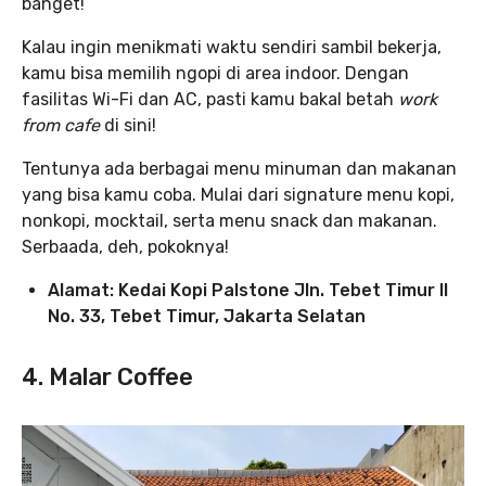
banget!
Kalau ingin menikmati waktu sendiri sambil bekerja,
kamu bisa memilih ngopi di area indoor. Dengan
fasilitas Wi-Fi dan AC, pasti kamu bakal betah
work
from cafe
di sini!
Tentunya ada berbagai menu minuman dan makanan
yang bisa kamu coba. Mulai dari signature menu kopi,
nonkopi, mocktail, serta menu snack dan makanan.
Serbaada, deh, pokoknya!
Alamat: Kedai Kopi Palstone Jln. Tebet Timur II
No. 33, Tebet Timur, Jakarta Selatan
4. Malar Coffee