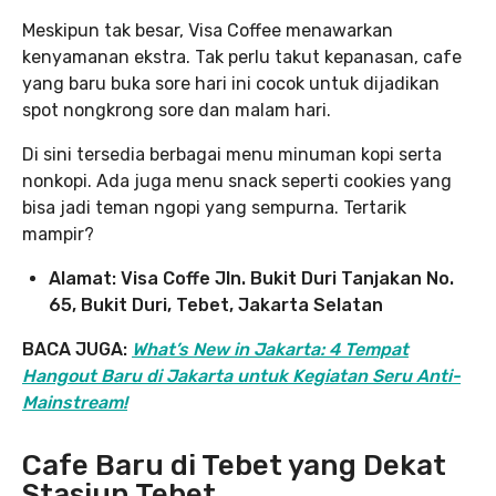
Meskipun tak besar, Visa Coffee menawarkan
kenyamanan ekstra. Tak perlu takut kepanasan, cafe
yang baru buka sore hari ini cocok untuk dijadikan
spot nongkrong sore dan malam hari.
Di sini tersedia berbagai menu minuman kopi serta
nonkopi. Ada juga menu snack seperti cookies yang
bisa jadi teman ngopi yang sempurna. Tertarik
mampir?
Alamat: Visa Coffe Jln. Bukit Duri Tanjakan No.
65, Bukit Duri, Tebet, Jakarta Selatan
BACA JUGA:
What’s New in Jakarta: 4 Tempat
Hangout Baru di Jakarta untuk Kegiatan Seru Anti-
Mainstream!
Cafe Baru di Tebet yang Dekat
Stasiun Tebet