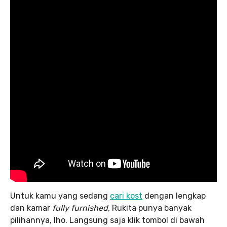
Untuk kamu yang sedang
cari kost
dengan lengkap
dan kamar
fully furnished,
Rukita punya banyak
pilihannya, lho. Langsung saja klik tombol di bawah