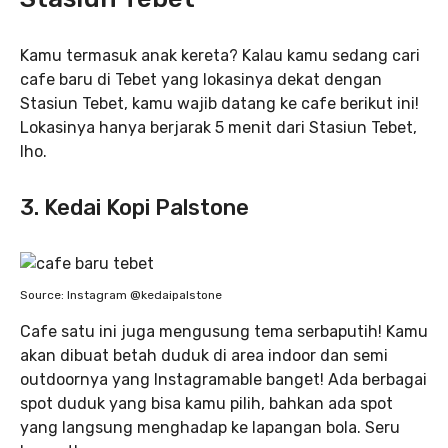
Kamu termasuk anak kereta? Kalau kamu sedang cari
cafe baru di Tebet yang lokasinya dekat dengan
Stasiun Tebet, kamu wajib datang ke cafe berikut ini!
Lokasinya hanya berjarak 5 menit dari Stasiun Tebet,
lho.
3. Kedai Kopi Palstone
Source: Instagram @kedaipalstone
Cafe satu ini juga mengusung tema serbaputih! Kamu
akan dibuat betah duduk di area indoor dan semi
outdoornya yang Instagramable banget! Ada berbagai
spot duduk yang bisa kamu pilih, bahkan ada spot
yang langsung menghadap ke lapangan bola. Seru