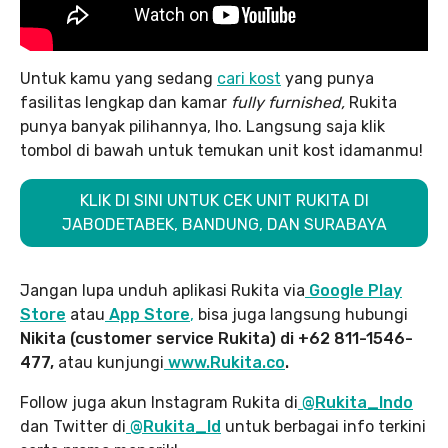
Untuk kamu yang sedang
cari kost
yang punya
fasilitas lengkap dan kamar
fully furnished,
Rukita
punya banyak pilihannya, lho. Langsung saja klik
tombol di bawah untuk temukan unit kost idamanmu!
KLIK DI SINI UNTUK CEK UNIT RUKITA DI
JABODETABEK, BANDUNG, DAN SURABAYA
Jangan lupa unduh aplikasi Rukita via
Google Play
Store
atau
App Store
,
bisa juga langsung hubungi
Nikita (customer service Rukita) di +62 811-1546-
477,
atau kunjungi
www.Rukita.co
.
Follow juga akun Instagram Rukita di
@Rukita_Indo
dan Twitter di
@Rukita_Id
untuk berbagai info terkini