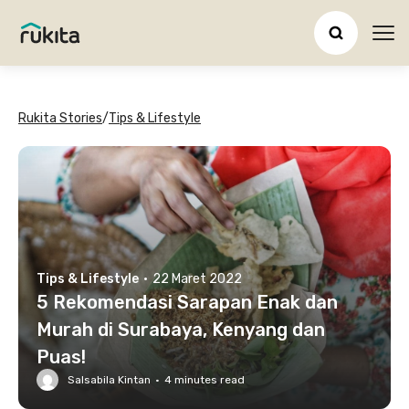
Ope
Rukita Stories
/
Tips & Lifestyle
Tips & Lifestyle
·
22 Maret 2022
5 Rekomendasi Sarapan Enak dan
Murah di Surabaya, Kenyang dan
Puas!
Salsabila Kintan
·
4
minutes read