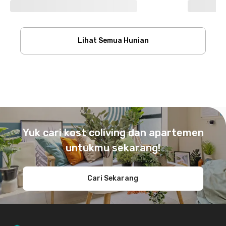
Lihat Semua Hunian
Footer
Yuk cari kost coliving dan apartemen
untukmu sekarang!
Cari Sekarang