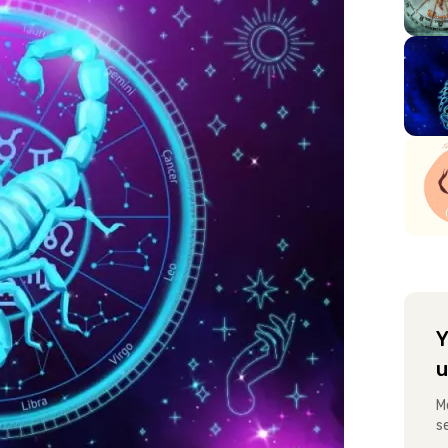
Y
u
M
s