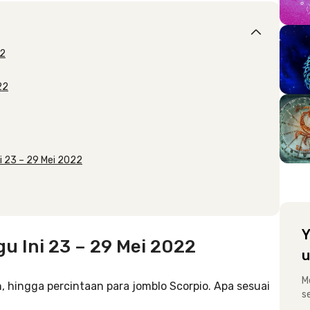
22
22
i 23 – 29 Mei 2022
Y
u Ini 23 – 29 Mei 2022
u
M
, hingga percintaan para jomblo Scorpio. Apa sesuai
s