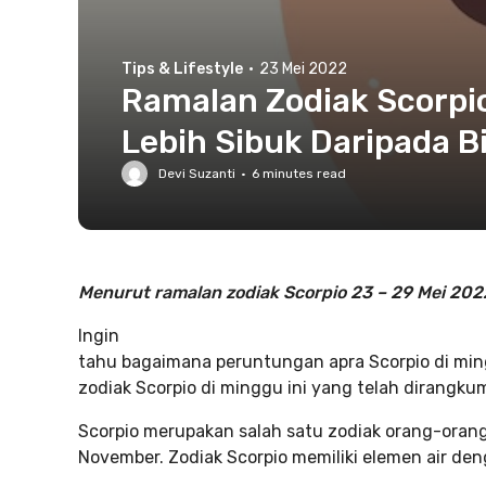
Tips & Lifestyle
·
23 Mei 2022
Ramalan Zodiak Scorpio
Lebih Sibuk Daripada B
Devi Suzanti
·
6
minutes read
Menurut ramalan zodiak Scorpio 23 – 29 Mei 202
Ingin
tahu bagaimana peruntungan apra Scorpio di ming
zodiak Scorpio di minggu ini yang telah dirangk
Scorpio merupakan salah satu zodiak orang-orang
November. Zodiak Scorpio memiliki elemen air den