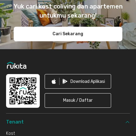
Yuk cari kost coliving dan apartemen
untukmu sekarang!
Cari Sekarang
Download Aplikasi
Masuk / Daftar
Tenant
Kost