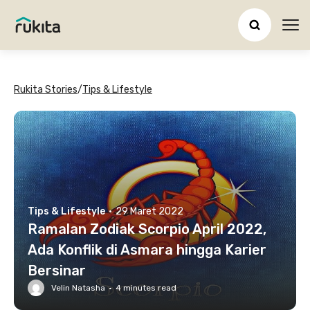
Ope
Rukita Stories
/
Tips & Lifestyle
Tips & Lifestyle
·
29 Maret 2022
Ramalan Zodiak Scorpio April 2022,
Ada Konflik di Asmara hingga Karier
Bersinar
Velin Natasha
·
4
minutes read