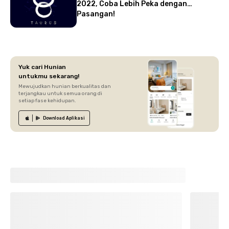
2022, Coba Lebih Peka dengan
Pasangan!
Yuk cari Hunian
untukmu sekarang!
Mewujudkan hunian berkualitas dan
terjangkau untuk semua orang di
setiap fase kehidupan.
Download
Aplikasi