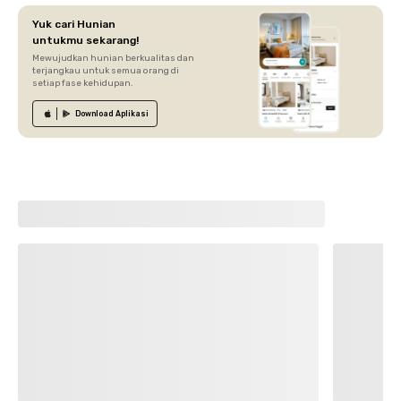
Yuk cari Hunian
untukmu sekarang!
Mewujudkan hunian berkualitas dan
terjangkau untuk semua orang di
setiap fase kehidupan.
Download
Aplikasi