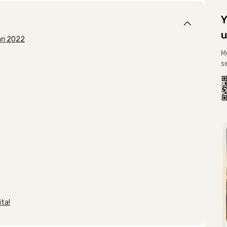
Y
u
ari 2022
M
s
ta!