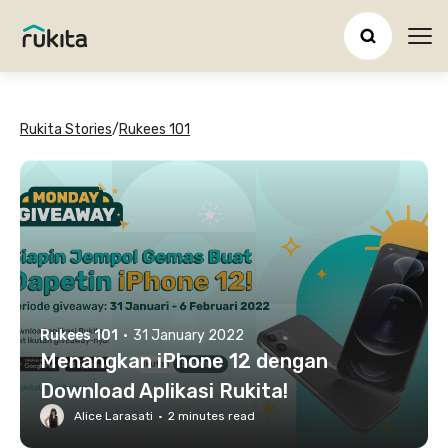
Ope
Rukita Stories
/
Rukees 101
Rukees 101
·
31 January 2022
Menangkan iPhone 12 dengan
Download Aplikasi Rukita!
Alice Larasati
·
2
minutes read