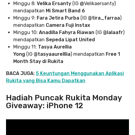
Minggu 8:
Velika Ersanty
(IG @Velikaersanty)
mendapatkan
Mi Smart Band 6
Minggu 9:
Fara Jetira Purba
(IG
@tira_farraa
)
mendapatkan
Camera Fuji Instax
Minggu 10:
Anadilla Fahyra Riawan
(IG
@lalaafr
)
mendapatkan
Sepeda Lipat United
Minggu 11:
Tasya Aurellia
Yong
(IG
@tasyaaurelllia
) mendapatkan
Free 1
Month Stay di Rukita
BACA JUGA:
5 Keuntungan Menggunakan Aplikasi
Rukita yang Bisa Kamu Dapatkan
Hadiah Puncak Rukita Monday
Giveaway: iPhone 12