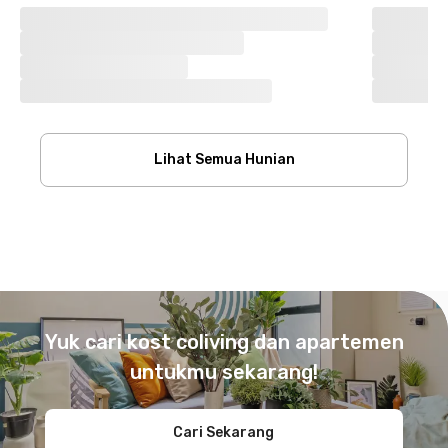
Lihat Semua Hunian
Footer
Yuk cari kost coliving dan apartemen
untukmu sekarang!
Cari Sekarang