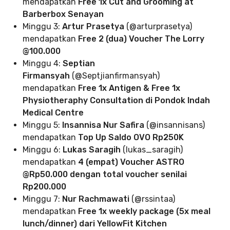
mendapatkan
Free 1x Cut and Grooming at
Barberbox Senayan
Minggu 3:
Artur Prasetya
(@arturprasetya)
mendapatkan
Free 2 (dua) Voucher The Lorry
@100.000
Minggu 4:
Septian
Firmansyah
(@Septjianfirmansyah)
mendapatkan
Free 1x Antigen & Free 1x
Physiotheraphy Consultation di Pondok Indah
Medical Centre
Minggu 5:
Insannisa Nur Safira
(@insannisans)
mendapatkan
Top Up Saldo OVO Rp250K
Minggu 6:
Lukas Saragih
(lukas_saragih)
mendapatkan
4 (empat)
Voucher ASTRO
@Rp50.000 dengan total voucher senilai
Rp200.000
Minggu 7:
Nur Rachmawati
(@rssintaa)
mendapatkan
Free 1x weekly package (5x meal
lunch/dinner) dari YellowFit Kitchen