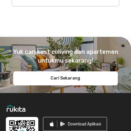
Footer
Yuk cari kost coliving dan apartemen
untukmu sekarang!
Cari Sekarang
Download Aplikasi