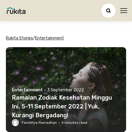
Ope
Rukita Stories
/
Entertainment
Entertainment
·
3 September 2022
Ramalan Zodiak Kesehatan Minggu
Ini, 5-11 September 2022 | Yuk,
Kurangi Bergadang!
Faniditya Ramadhan
·
4
minutes read