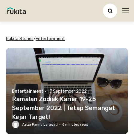
Ope
Rukita Stories
/
Entertainment
Entertainment
·
17 September 2022
Ramalan Zodiak Karier 19-25
September 2022 | Tetap Semangat
Kejar Target!
Aziza Fanny Larasati
·
6
minutes read