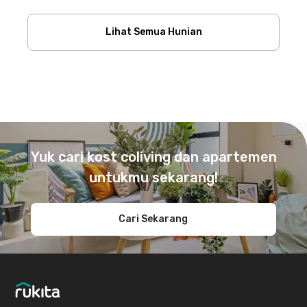
Lihat Semua Hunian
Footer
Yuk cari kost coliving dan apartemen
untukmu sekarang!
Cari Sekarang