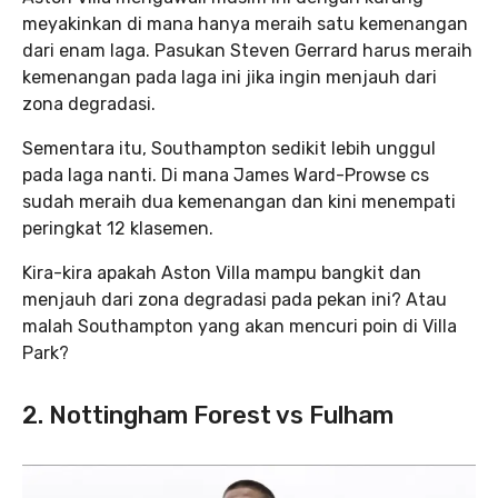
meyakinkan di mana hanya meraih satu kemenangan
dari enam laga. Pasukan Steven Gerrard harus meraih
kemenangan pada laga ini jika ingin menjauh dari
zona degradasi.
Sementara itu, Southampton sedikit lebih unggul
pada laga nanti. Di mana James Ward-Prowse cs
sudah meraih dua kemenangan dan kini menempati
peringkat 12 klasemen.
Kira-kira apakah Aston Villa mampu bangkit dan
menjauh dari zona degradasi pada pekan ini? Atau
malah Southampton yang akan mencuri poin di Villa
Park?
2. Nottingham Forest vs Fulham