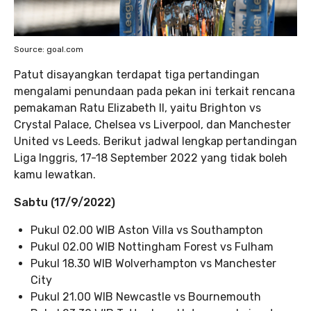
Source: goal.com
Patut disayangkan terdapat tiga pertandingan
mengalami penundaan pada pekan ini terkait rencana
pemakaman Ratu Elizabeth II, yaitu Brighton vs
Crystal Palace, Chelsea vs Liverpool, dan Manchester
United vs Leeds. Berikut jadwal lengkap pertandingan
Liga Inggris, 17-18 September 2022 yang tidak boleh
kamu lewatkan.
Sabtu (17/9/2022)
Pukul 02.00 WIB Aston Villa vs Southampton
Pukul 02.00 WIB Nottingham Forest vs Fulham
Pukul 18.30 WIB Wolverhampton vs Manchester
City
Pukul 21.00 WIB Newcastle vs Bournemouth