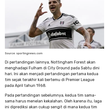
Source: sportingnews.com
Di pertandingan lainnya, Nottingham Forest akan
menghadapi Fulham di City Ground pada Sabtu dini
hari. Ini akan menjadi pertandingan pertama kedua
tim sejak terakhir kali bertemu di Premier League
pada April tahun 1968.
Pada pertandingan sebelumnya, kedua tim sama-
sama harus menelan kekalahan. Oleh karena itu, laga
ini diprediksi akan cukup sengit di mana kedua tim