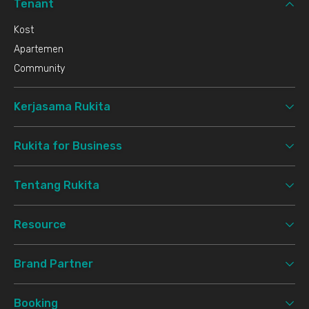
Tenant
Kost
Apartemen
Community
Kerjasama Rukita
Rukita for Business
Tentang Rukita
Resource
Brand Partner
Booking