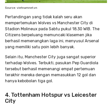
Source: vietnamnet.vn
Pertandingan yang tidak kalah seru akan
mempertemukan Wolves vs Manchester City di
Stadion Molineux pada Sabtu pukul 18.30 WIB. The
Citizens berpeluang memuncaki klasemen jika
berhasil memenangkan laga ini, menyusul Arsenal
yang memiliki satu poin lebih banyak.
Selain itu, Manchester City juga sangat superior
terhadap Wolves. Terbukti, pasukan Pep Guardiola
tersebut berhasil memenangi empat pertemuan
terakhir mereka dengan memasukkan 12 gol dan
hanya kebobolan tiga gol.
4. Tottenham Hotspur vs Leicester
City