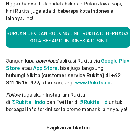
Nggak hanya di Jabodetabek dan Pulau Jawa saja,
kini Rukita juga ada di beberapa kota Indonesia
lainnya, lho!
BURUAN CEK DAN BOOKING UNIT RUKITA DI BERBAGAI
KOTA BESAR DI INDONESIA DI SINI!
Jangan lupa
download
aplikasi Rukita via
Google Play
Store
atau
App Store
,
bisa juga langsung
hubungi
Nikita (customer service Rukita) di +62
811-1546-477,
atau kunjungi
www.Rukita.co
.
Follow
juga akun Instagram Rukita
di
@Rukita_Indo
dan Twitter di
@Rukita_Id
untuk
berbagai info terkini serta promo menarik lainnya, ya!
Bagikan artikel ini