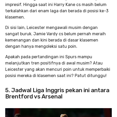
impresif. Hingga saat ini Harry Kane cs masih belum
terkalahkan dari enam laga dan berada di posisi ke-3
klasemen.
Di sisi lain, Leicester mengawali musim dengan
sangat buruk. Jamie Vardy cs belum pernah meraih
kemenangan dan kini berada di dasar klasemen
dengan hanya mengoleksi satu poin.
Apakah pada pertandingan ini Spurs mampu
melanjutkan tren positifnya di awal musim? Atau
Leicester yang akan mencuri poin untuk memperbaiki
posisi mereka di klasemen saat ini? Patut ditunggu!
5. Jadwal Liga Inggris pekan ini antara
Brentford vs Arsenal