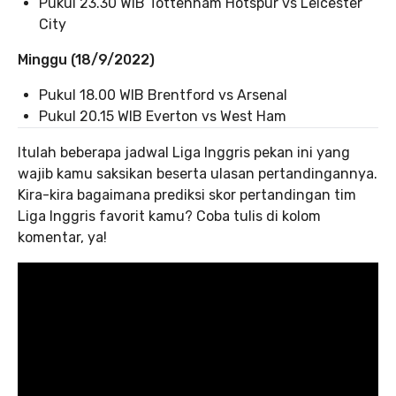
Pukul 23.30 WIB Tottenham Hotspur vs Leicester
City
Minggu (18/9/2022)
Pukul 18.00 WIB Brentford vs Arsenal
Pukul 20.15 WIB Everton vs West Ham
Itulah beberapa jadwal Liga Inggris pekan ini yang
wajib kamu saksikan beserta ulasan pertandingannya.
Kira-kira bagaimana prediksi skor pertandingan tim
Liga Inggris favorit kamu? Coba tulis di kolom
komentar, ya!