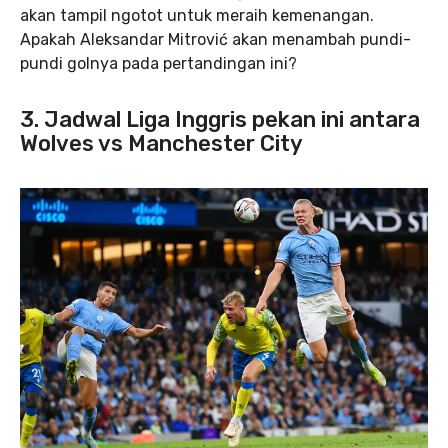
akan tampil ngotot untuk meraih kemenangan.
Apakah Aleksandar Mitrović akan menambah pundi-
pundi golnya pada pertandingan ini?
3. Jadwal Liga Inggris pekan ini antara
Wolves vs Manchester City