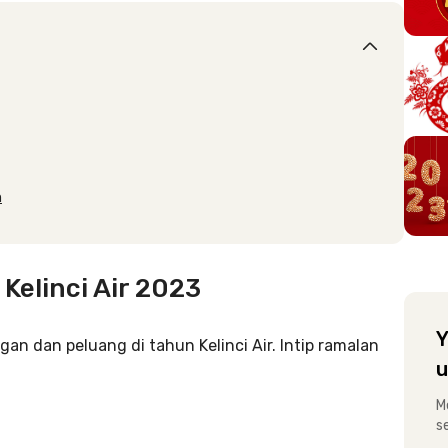
n
 Kelinci Air 2023
Y
an dan peluang di tahun Kelinci Air. Intip ramalan
u
M
s