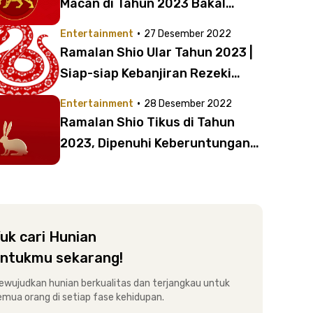
Macan di Tahun 2023 Bakal
Banjir Cuan?
·
Entertainment
27 Desember 2022
Ramalan Shio Ular Tahun 2023 |
Siap-siap Kebanjiran Rezeki
hingga Bertemu Tambatan Hati
·
Entertainment
28 Desember 2022
Ramalan Shio Tikus di Tahun
2023, Dipenuhi Keberuntungan
dalam Segala Hal
uk cari Hunian
ntukmu sekarang!
ewujudkan hunian berkualitas dan terjangkau untuk
emua orang di setiap fase kehidupan.