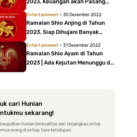
2023, Keuangan akan Pasang
Surut?
·
Entertainment
30 Desember 2022
Ramalan Shio Anjing di Tahun
2023, Siap Dihujani Banyak
Keberuntungan
·
Entertainment
31 Desember 2022
Ramalan Shio Ayam di Tahun
2023 | Ada Kejutan Menunggu di
Tahun Baru
uk cari Hunian
ntukmu sekarang!
ewujudkan hunian berkualitas dan terjangkau untuk
emua orang di setiap fase kehidupan.