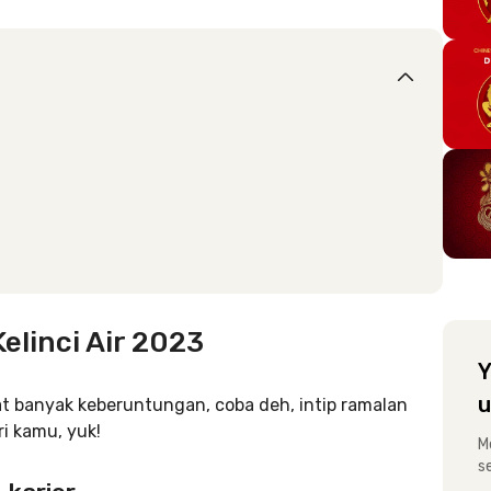
elinci Air 2023
Y
u
t banyak keberuntungan, coba deh, intip ramalan
ri kamu, yuk!
M
s