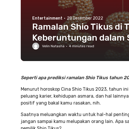
Entertainment
·
28 Desember 2022
Ramalan Shio Tikus di 
Keberuntungan dalam S
Velin Natasha
·
4
minutes read
Seperti apa prediksi ramalan Shio Tikus tahun 2
Menurut horoskop Cina Shio Tikus 2023, tahun i
peluang karier, kehidupan asmara, dan hal lain
positif yang bakal kamu rasakan, nih.
Saatnya meluangkan waktu untuk hal-hal pentin
jangan sampai kamu melupakan orang lain. Apa sa
pemilik Shio Tikus?