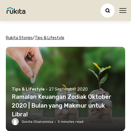
Ope
Rukita Stories
/
Tips & Lifestyle
Tips & Lifestyle
·
27 September 2020
Ramalan Keuangan Zodiak Oktober
2020 | Bulan yang Makmur untuk
Libra!
Qonita Chairunnisa
·
5
minutes read