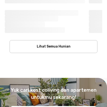
Lihat Semua Hunian
Footer
Yuk cari kost coliving dan apartemen
untukmu sekarang!