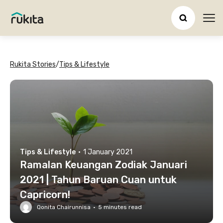
Ope
Rukita Stories
/
Tips & Lifestyle
Tips & Lifestyle
·
1 January 2021
Ramalan Keuangan Zodiak Januari
2021 | Tahun Baruan Cuan untuk
Capricorn!
Qonita Chairunnisa
·
5
minutes read