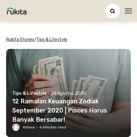
Ope
Rukita Stories
/
Tips & Lifestyle
Tips & Lifestyle
·
28 Agustus 2020
12 Ramalan Keuangan Zodiak
September 2020 | Pisces Harus
Banyak Bersabar!
Yuliana
·
6
minutes read