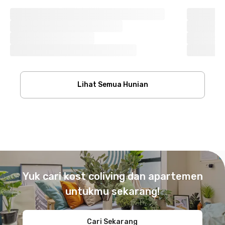
Lihat Semua Hunian
Footer
Yuk cari kost coliving dan apartemen
untukmu sekarang!
Cari Sekarang