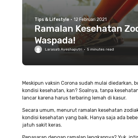
Tips & Lifestyle
·
12 Februari 2021
Ramalan Kesehatan Zodi
Waspada!
Larasati Ayeshaputri
·
5
minutes read
Meskipun vaksin Corona sudah mulai diedarkan, bu
kondisi kesehatan, kan? Soalnya, tanpa kesehatan 
lancar karena harus terbaring lemah di kasur.
Secara umum, menurut ramalan kesehatan zodiak 
kondisi kesehatan yang baik. Hanya saja ada bebe
jatuh sakit keras.
Penasaran dengan ramalan lengkapnya? Yuk, intip