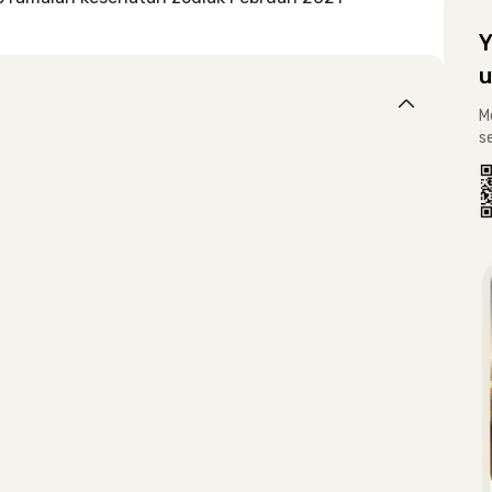
Y
u
M
s