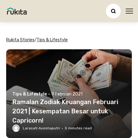
Ope
Rukita Stories
/
Tips & Lifestyle
Tips & Lifestyle
·
9 Februari 2021
Ramalan Zodiak Keuangan Februari
2021 | Kesempatan Besar untuk
Capricorn!
Larasati Ayeshaputri
·
5
minutes read