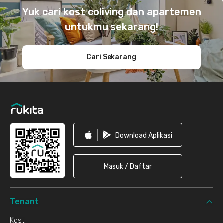
Yuk cari kost coliving dan apartemen
untukmu sekarang!
Cari Sekarang
Download Aplikasi
Masuk / Daftar
Tenant
Kost