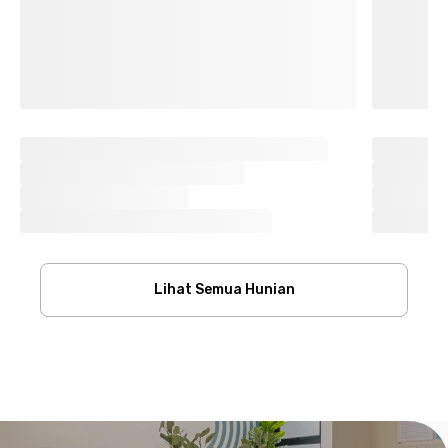
Lihat Semua Hunian
Footer