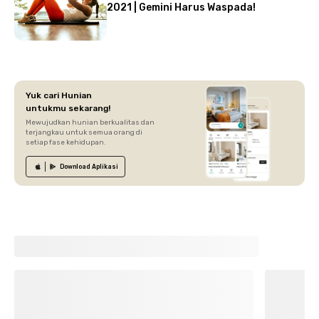
2021 | Gemini Harus Waspada!
Yuk cari Hunian
untukmu sekarang!
Mewujudkan hunian berkualitas dan
terjangkau untuk semua orang di
setiap fase kehidupan.
Download
Aplikasi