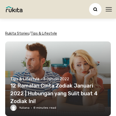
Ope
Rukita Stories
/
Tips & Lifestyle
Tips & Lifestyle
·
3 Januari 2022
12 Ramalan Cinta Zodiak Januari
2022 | Hubungan yang Sulit buat 4
Zodiak Ini!
Yuliana
·
8
minutes read