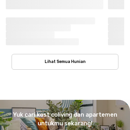
Lihat Semua Hunian
Footer
Yuk cari kost coliving dan apartemen
untukmu sekarang!