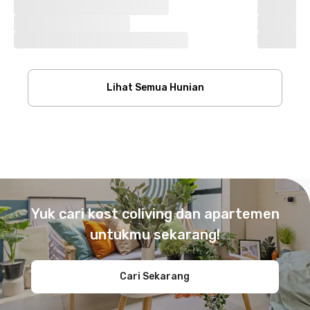
Lihat Semua Hunian
Footer
Yuk cari kost coliving dan apartemen
untukmu sekarang!
Cari Sekarang