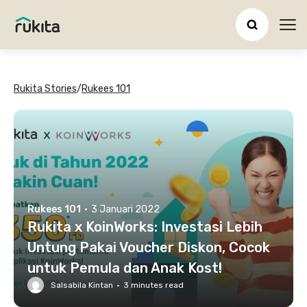
Ope
Rukita Stories
/
Rukees 101
Rukees 101
·
3 Januari 2022
Rukita x KoinWorks: Investasi Lebih
Untung Pakai Voucher Diskon, Cocok
untuk Pemula dan Anak Kost!
Salsabila Kintan
·
3
minutes read