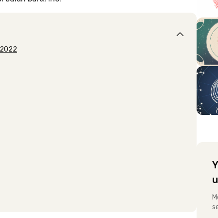
t 2022
Y
u
M
s