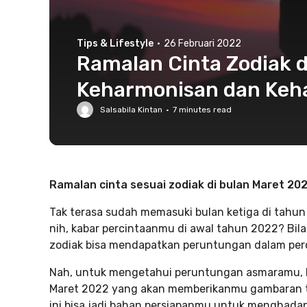
Tips & Lifestyle
·
26 Februari 2022
Ramalan Cinta Zodiak d
Keharmonisan dan Keh
Salsabila Kintan
·
7
minutes read
Ramalan cinta sesuai zodiak di bulan Maret 2
Tak terasa sudah memasuki bulan ketiga di tahun 
nih, kabar percintaanmu di awal tahun 2022? Bil
zodiak bisa mendapatkan peruntungan dalam perc
Nah, untuk mengetahui peruntungan asmaramu, Ru
Maret 2022 yang akan memberikanmu gambaran t
ini bisa jadi bahan persiapanmu untuk menghadapi