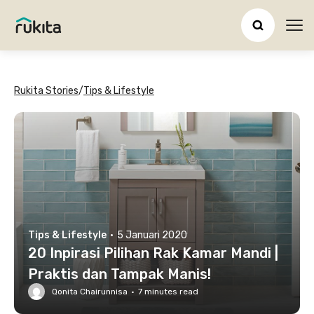
Ope
Rukita Stories
/
Tips & Lifestyle
Tips & Lifestyle
·
5 Januari 2020
20 Inpirasi Pilihan Rak Kamar Mandi |
Praktis dan Tampak Manis!
Qonita Chairunnisa
·
7
minutes read