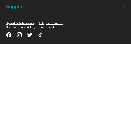
Support
Syarat & Ketentuan
Kebijakan Privasi
©
2026 Rukita. All rights reserved.
Facebook
Instagram
Twitter
TikTok