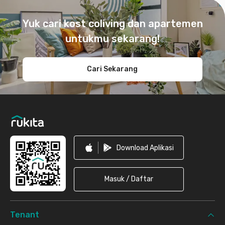
Footer
Yuk cari kost coliving dan apartemen
untukmu sekarang!
Cari Sekarang
Download Aplikasi
Masuk / Daftar
Tenant