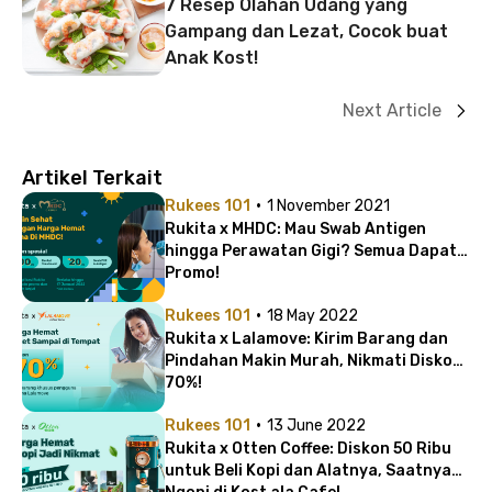
7 Resep Olahan Udang yang
Gampang dan Lezat, Cocok buat
Anak Kost!
Next Article
Artikel Terkait
·
Rukees 101
1 November 2021
Rukita x MHDC: Mau Swab Antigen
hingga Perawatan Gigi? Semua Dapat
Promo!
·
Rukees 101
18 May 2022
Rukita x Lalamove: Kirim Barang dan
Pindahan Makin Murah, Nikmati Diskon
70%!
·
Rukees 101
13 June 2022
Rukita x Otten Coffee: Diskon 50 Ribu
untuk Beli Kopi dan Alatnya, Saatnya