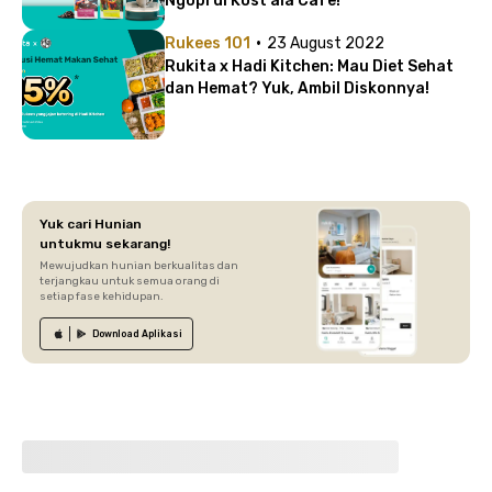
Ngopi di Kost ala Cafe!
·
Rukees 101
23 August 2022
Rukita x Hadi Kitchen: Mau Diet Sehat
dan Hemat? Yuk, Ambil Diskonnya!
Yuk cari Hunian
untukmu sekarang!
Mewujudkan hunian berkualitas dan
terjangkau untuk semua orang di
setiap fase kehidupan.
Download
Aplikasi