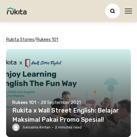
Ope
Rukita Stories
/
Rukees 101
Rukees 101
·
28 September 2021
Rukita x Wall Street English: Belajar
Maksimal Pakai Promo Spesial!
Salsabila Kintan
·
2
minutes read