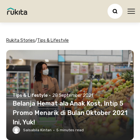
Ope
Rukita Stories
/
Tips & Lifestyle
Tips & Lifestyle
·
28 September 2021
Belanja Hemat ala Anak Kost, Intip 5
Promo Menarik di Bulan Oktober 2021
Ini, Yuk!
Salsabila Kintan
·
5
minutes read