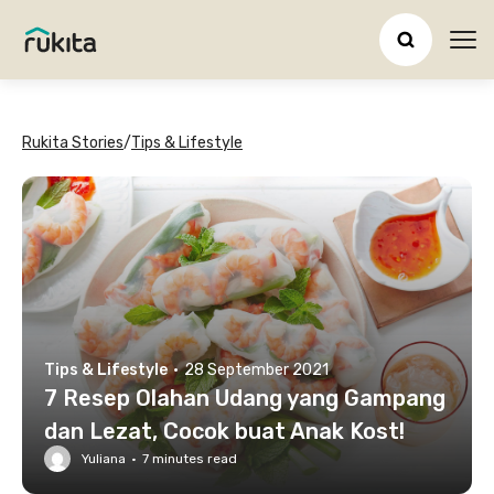
Ope
Rukita Stories
/
Tips & Lifestyle
Tips & Lifestyle
·
28 September 2021
7 Resep Olahan Udang yang Gampang
dan Lezat, Cocok buat Anak Kost!
Yuliana
·
7
minutes read