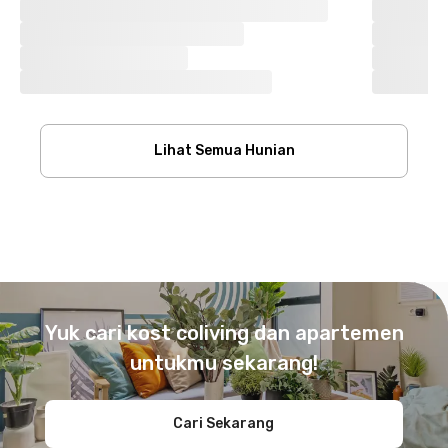
Lihat Semua Hunian
Footer
Yuk cari kost coliving dan apartemen
untukmu sekarang!
Cari Sekarang