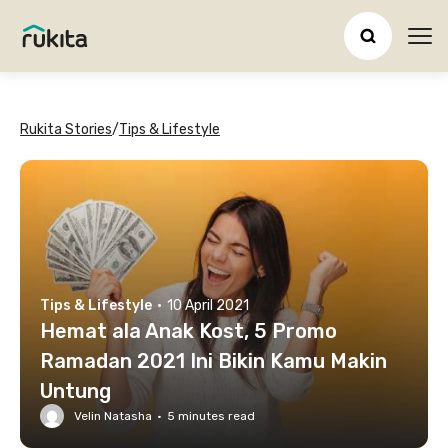
Ope
Rukita Stories
/
Tips & Lifestyle
Tips & Lifestyle
·
10 April 2021
Hemat ala Anak Kost, 5 Promo
Ramadan 2021 Ini Bikin Kamu Makin
Untung
Velin Natasha
·
5
minutes read