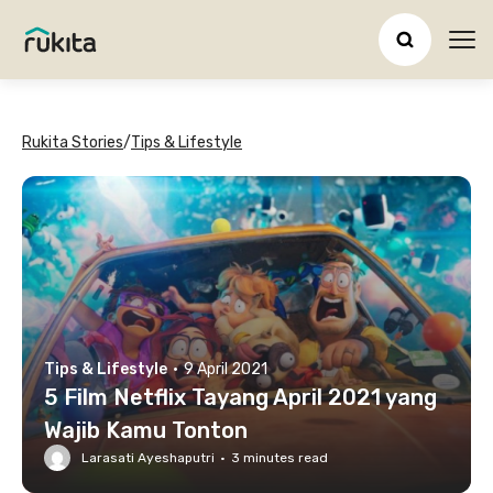
Ope
Rukita Stories
/
Tips & Lifestyle
Tips & Lifestyle
·
9 April 2021
5 Film Netflix Tayang April 2021 yang
Wajib Kamu Tonton
Larasati Ayeshaputri
·
3
minutes read