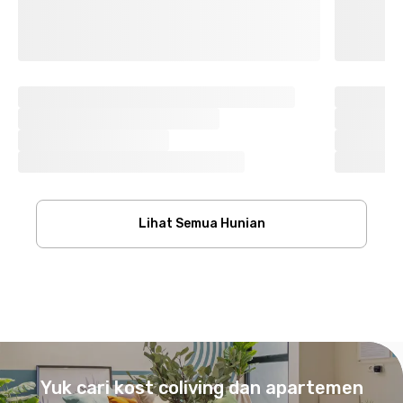
Lihat Semua Hunian
Footer
Yuk cari kost coliving dan apartemen