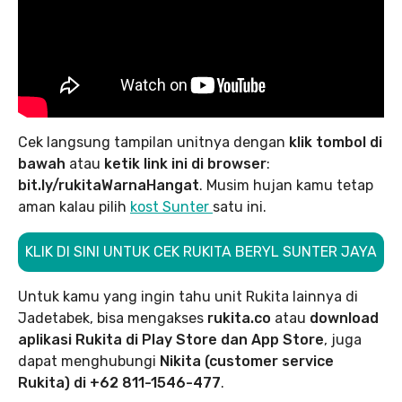
Cek langsung tampilan unitnya dengan
klik tombol di
bawah
atau
ketik link ini di browser
:
bit.ly/rukitaWarnaHangat
. Musim hujan kamu tetap
aman kalau pilih
kost Sunter
satu ini.
KLIK DI SINI UNTUK CEK RUKITA BERYL SUNTER JAYA
Untuk kamu yang ingin tahu unit Rukita lainnya di
Jadetabek, bisa mengakses
rukita.co
atau
download
aplikasi Rukita di Play Store dan App Store
, juga
dapat menghubungi
Nikita (customer service
Rukita) di +62 811-1546-477
.