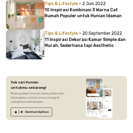
·
Tips & Lifestyle
2 Juni 2022
10 Inspirasi Kombinasi 3 Warna Cat
Rumah Populer untuk Hunian Idaman
·
Tips & Lifestyle
20 September 2022
11 Inspirasi Dekorasi Kamar Simple dan
Murah, Sederhana tapi Aesthetic
Yuk cari Hunian
untukmu sekarang!
Mewujudkan hunian berkualitas dan
terjangkau untuk semua orang di
setiap fase kehidupan.
Download
Aplikasi