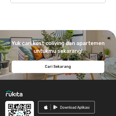
Footer
Yuk cari kost coliving dan apartemen
untukmu sekarang!
Cari Sekarang
Download Aplikasi