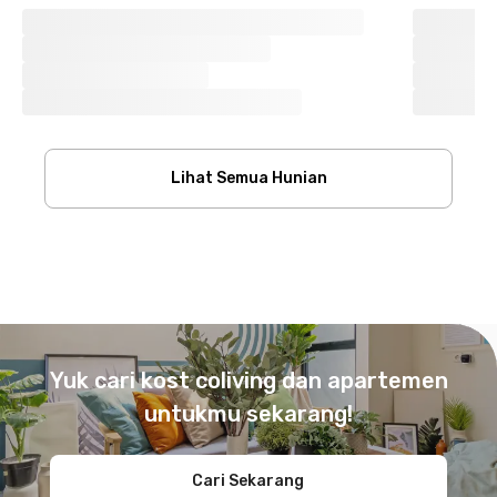
Lihat Semua Hunian
Footer
Yuk cari kost coliving dan apartemen
untukmu sekarang!
Cari Sekarang