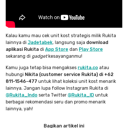
Kalau kamu mau cek unit kost strategis milik Rukita
lainnya di
Jadetabek
, langsung saja
download
aplikasi Rukita
di
App Store
dan
Play Store
sekarang di
gadget
kesayanganmu!
Kamu juga tetap bisa mengakses
rukita.co
atau
hubungi
Nikita (customer service Rukita) di +62
811-1546-477
untuk lihat koleksi unit kost menarik
lainnya. Jangan lupa follow Instagram Rukita di
@Rukita_Indo
serta Twitter
@Rukita_ID
untuk
berbagai rekomendasi seru dan promo menarik
lainnya, yah!
Bagikan artikel ini