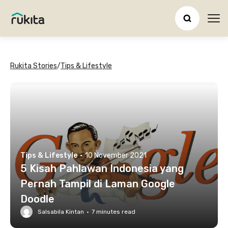
Ope
Rukita Stories
/
Tips & Lifestyle
Tips & Lifestyle
·
10 November 2021
5 Kisah Pahlawan Indonesia yang
Pernah Tampil di Laman Google
Doodle
Salsabila Kintan
·
7
minutes read