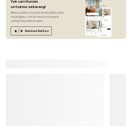
Yuk cari Hunian
untukmu sekarang!
Mewujudkan hunian berkualitas dan
terjangkau untuk semua orang di
setiap fase kehidupan.
Download
Aplikasi