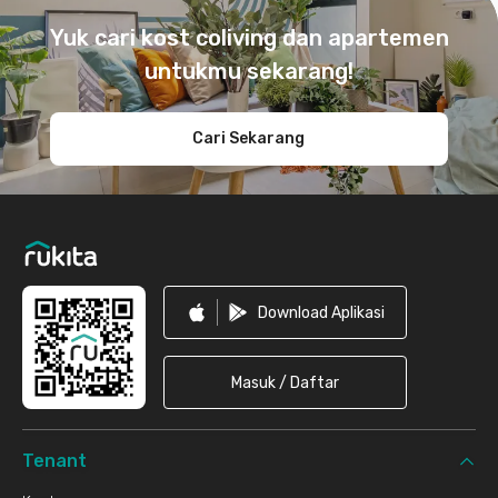
Yuk cari kost coliving dan apartemen
untukmu sekarang!
Cari Sekarang
Download Aplikasi
Masuk / Daftar
Tenant