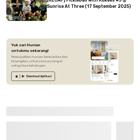
[RECAP] Pickleball with Rukees #3 @
Sunrise At Three (17 September 2025)
Yuk cari Hunian
untukmu sekarang!
Mewujudkan hunian berkualitas dan
terjangkau untuk semua orang di
setiap fase kehidupan.
Download
Aplikasi