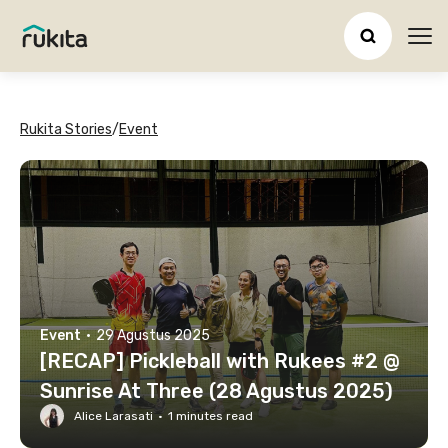
Ope
Rukita Stories
/
Event
Event
·
29 Agustus 2025
[RECAP] Pickleball with Rukees #2 @
Sunrise At Three (28 Agustus 2025)
Alice Larasati
·
1
minutes read