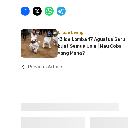
Urban Living
13 Ide Lomba 17 Agustus Seru
buat Semua Usia | Mau Coba
yang Mana?
Previous Article