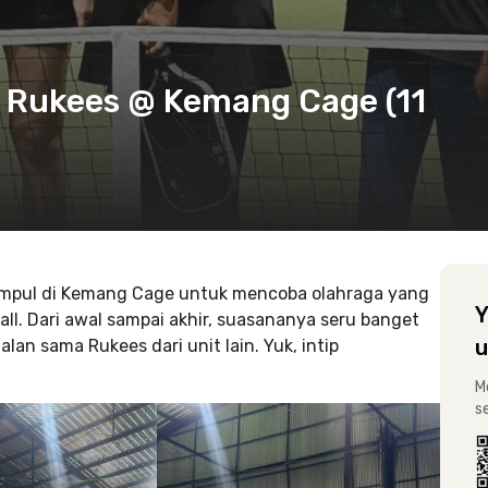
h Rukees @ Kemang Cage (11
kumpul di Kemang Cage untuk mencoba olahraga yang
Y
ball. Dari awal sampai akhir, suasananya seru banget
u
lan sama Rukees dari unit lain. Yuk, intip
M
s