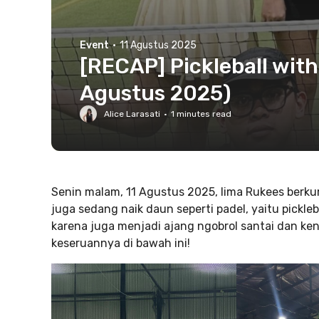
Event
·
11 Agustus 2025
[RECAP] Pickleball wit
Agustus 2025)
Alice Larasati
·
1
minutes read
Senin malam, 11 Agustus 2025, lima Rukees ber
juga sedang naik daun seperti padel, yaitu pickle
karena juga menjadi ajang ngobrol santai dan kena
keseruannya di bawah ini!