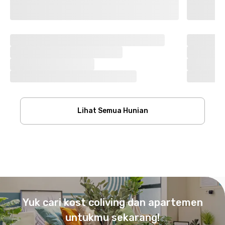
Lihat Semua Hunian
Footer
Yuk cari kost coliving dan apartemen
untukmu sekarang!