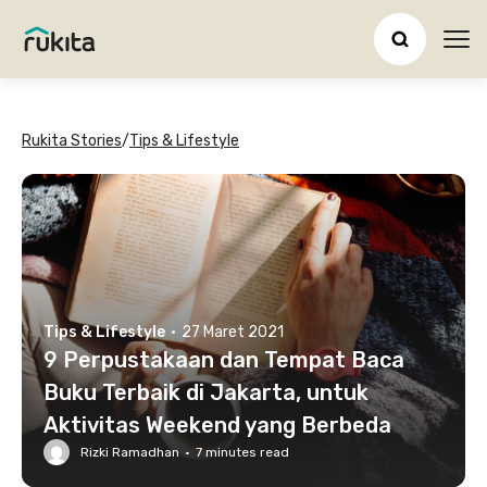
Ope
Rukita Stories
/
Tips & Lifestyle
Tips & Lifestyle
·
27 Maret 2021
9 Perpustakaan dan Tempat Baca
Buku Terbaik di Jakarta, untuk
Aktivitas Weekend yang Berbeda
Rizki Ramadhan
·
7
minutes read