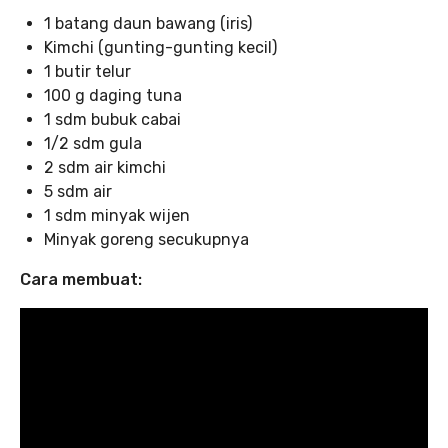
1 batang daun bawang (iris)
Kimchi (gunting-gunting kecil)
1 butir telur
100 g daging tuna
1 sdm bubuk cabai
1/2 sdm gula
2 sdm air kimchi
5 sdm air
1 sdm minyak wijen
Minyak goreng secukupnya
Cara membuat: