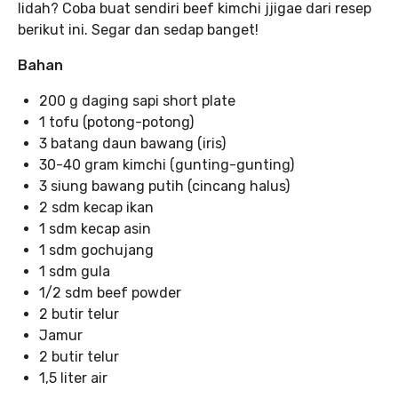
lidah? Coba buat sendiri beef kimchi jjigae dari resep
berikut ini. Segar dan sedap banget!
Bahan
200 g daging sapi short plate
1 tofu (potong-potong)
3 batang daun bawang (iris)
30-40 gram kimchi (gunting-gunting)
3 siung bawang putih (cincang halus)
2 sdm kecap ikan
1 sdm kecap asin
1 sdm gochujang
1 sdm gula
1/2 sdm beef powder
2 butir telur
Jamur
2 butir telur
1,5 liter air