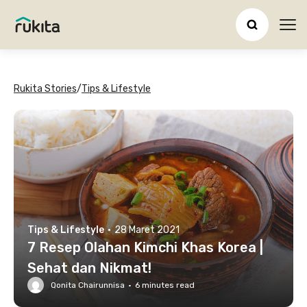
Ope
Rukita Stories
/
Tips & Lifestyle
Tips & Lifestyle
·
28 Maret 2021
7 Resep Olahan Kimchi Khas Korea |
Sehat dan Nikmat!
Qonita Chairunnisa
·
6
minutes read