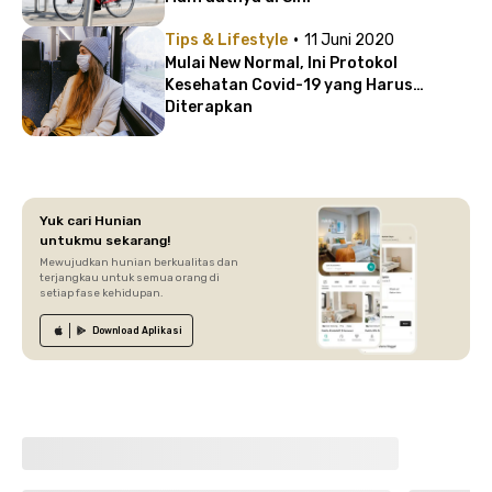
·
Tips & Lifestyle
11 Juni 2020
Mulai New Normal, Ini Protokol
Kesehatan Covid-19 yang Harus
Diterapkan
Yuk cari Hunian
untukmu sekarang!
Mewujudkan hunian berkualitas dan
terjangkau untuk semua orang di
setiap fase kehidupan.
Download
Aplikasi