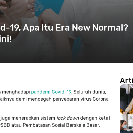
d-19, Apa Itu Era New Normal?
ni!
Art
an menghadapi
pandemi Covid-19
. Seluruh dunia,
baiknya demi mencegah penyebaran virus Corona
 juga menerapkan sistem
lock down
dengan ketat.
PSBB atau Pembatasan Sosial Berskala Besar.