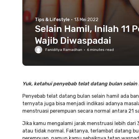
Tips & Lifestyle
·
13 Mei 2022
Selain Hamil, Inilah 11
Wajib Diwaspadai
Faniditya Ramadhan
·
6
minutes read
Yuk, ketahui penyebab telat datang bulan selain h
Penyebab telat datang bulan selain hamil ada ba
ternyata juga bisa menjadi indikasi adanya masa
menstruasi perempuan secara normal antara 21 sam
Jika kamu mengalami jarak menstruasi lebih dari 
atau tidak normal. Faktanya, terlambat datang b
perempuan, namun kamu sebaiknya tetap waspada