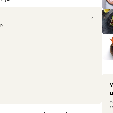
l?
Y
u
M
s