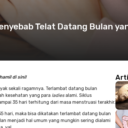
 Penyebab Telat Datang Bulan ya
Art
amil di sini!
nyak sekali ragamnya. Terlambat datang bulan
lah kesehatan yang para
ladies
alami. Siklus
pai 35 hari terhitung dari masa menstruasi terakhir.
35 hari, maka bisa dikatakan terlambat datang bulan
ulan menjadi hal umum yang mungkin sering dialami
, ya!