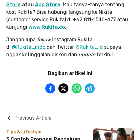
Store
atau
App Store
.
Mau tanya-tanya tentang
kost Rukita? Bisa hubungi langsung ke Nikita
(customer service Rukita) di +62 811-1546-477 atau
kunjungi
www.Rukita.co
.
Jangan lupa
follow
Instagram Rukita
di
@Rukita_indo
dan Twitter
@Rukita_id
supaya
nggak ketinggalan diskon dan
update
terkini!
Bagikan artikel ini
Previous Article
Tips & Lifestyle
3 Contoh Proposal Pengajuan