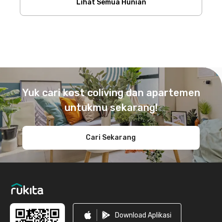
Lihat Semua Hunian
Footer
Yuk cari kost coliving dan apartemen
untukmu sekarang!
Cari Sekarang
Download Aplikasi