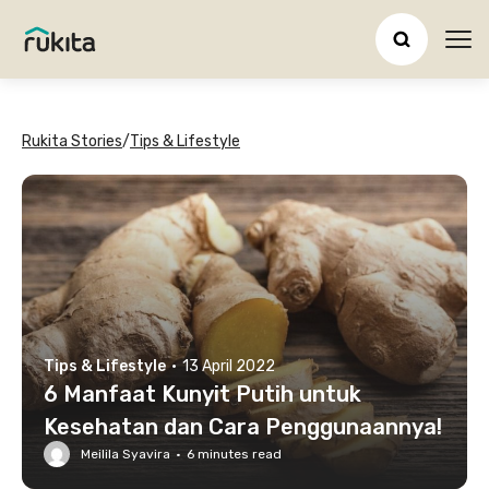
Ope
Rukita Stories
/
Tips & Lifestyle
Tips & Lifestyle
·
13 April 2022
6 Manfaat Kunyit Putih untuk
Kesehatan dan Cara Penggunaannya!
Meilila Syavira
·
6
minutes read