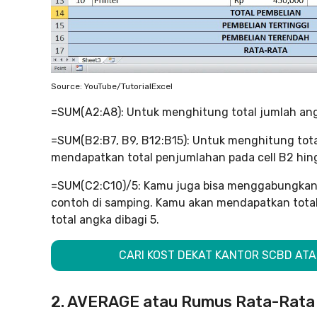
Source: YouTube/TutorialExcel
=SUM(A2:A8): Untuk menghitung total jumlah ang
=SUM(B2:B7, B9, B12:B15): Untuk menghitung tota
mendapatkan total penjumlahan pada cell B2 hingg
=SUM(C2:C10)/5: Kamu juga bisa menggabungkan
contoh di samping. Kamu akan mendapatkan total 
total angka dibagi 5.
CARI KOST DEKAT KANTOR SCBD ATAU
2. AVERAGE atau Rumus Rata-Rata