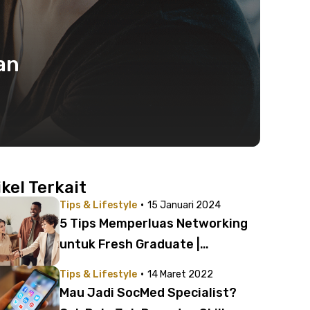
an
ikel Terkait
·
Tips & Lifestyle
15 Januari 2024
5 Tips Memperluas Networking
untuk Fresh Graduate |
Berkarier juga Perlu Strategi!
·
Tips & Lifestyle
14 Maret 2022
Mau Jadi SocMed Specialist?