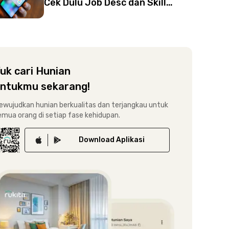
Cek Dulu Job Desc dan Skill
Social Media Specialist
uk cari Hunian
ntukmu sekarang!
ewujudkan hunian berkualitas dan terjangkau untuk
emua orang di setiap fase kehidupan.
Download
Aplikasi