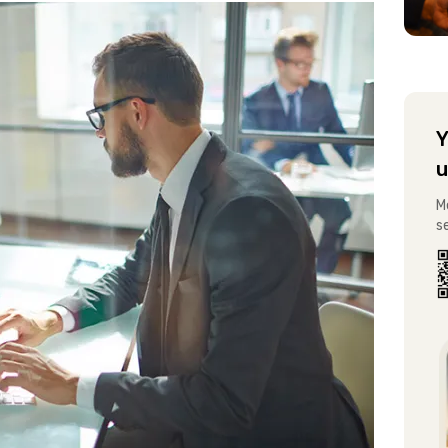
Y
u
M
s