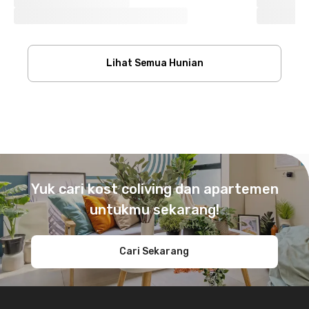
Lihat Semua Hunian
Footer
Yuk cari kost coliving dan apartemen
untukmu sekarang!
Cari Sekarang