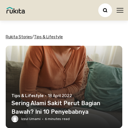
Ope
Rukita Stories
/
Tips & Lifestyle
Tips & Lifestyle
·
18 April 2022
Sering Alami Sakit Perut Bagian
Bawah? Ini 10 Penyebabnya
Izzul Umami
·
6
minutes read