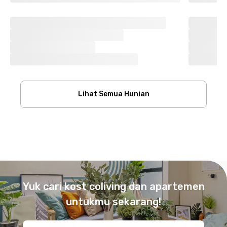
Lihat Semua Hunian
Footer
Yuk cari kost coliving dan apartemen
untukmu sekarang!